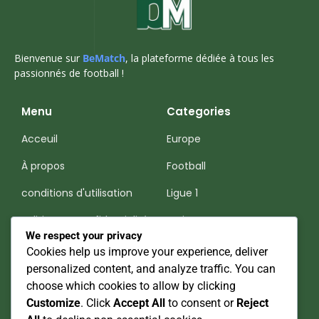
Bienvenue sur
BeMatch
, la plateforme dédiée à tous les
passionnés de football !
Menu
Categories
Acceuil
Europe
À propos
Football
conditions d'utilisation
Ligue 1
Politiques-Confidentialité
Serie A
We respect your privacy
Premier League
Cookies help us improve your experience, deliver
personalized content, and analyze traffic. You can
Nos Réseaux Sociaux
choose which cookies to allow by clicking
Customize
. Click
Accept All
to consent or
Reject
Be Match