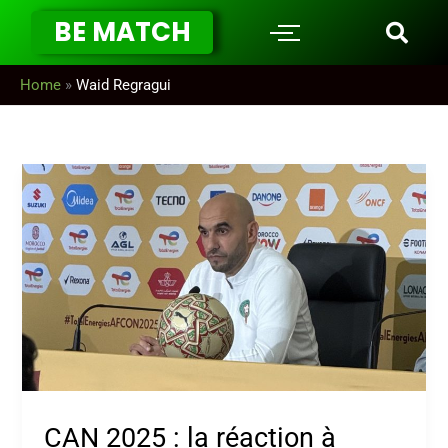
Aller
BE MATCH
au
contenu
Home
»
Waid Regragui
CAN
2025
:
la
réaction
à
chaud
de
Walid
Regragui
après
la
CAN 2025 : la réaction à
défaite