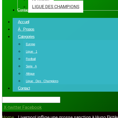
LIGUE DES CHAMPIONS
Contact
Accueil
À Propos
Categories
Europe
Ligue 1
Football
Serie A
Afrique
Ligue Des Champions
Contact
X-twitter
Facebook
Home
»
Liverpool inflige une grosse sanction à Hugo Ekitik