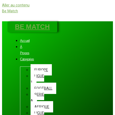
Aller au contenu
Be Match
BE MATCH
Accueil
À
Propos
Categories
EUROPE
LIGUE
1
FOOTBALL
SERIE
A
AFRIQUE
LIGUE