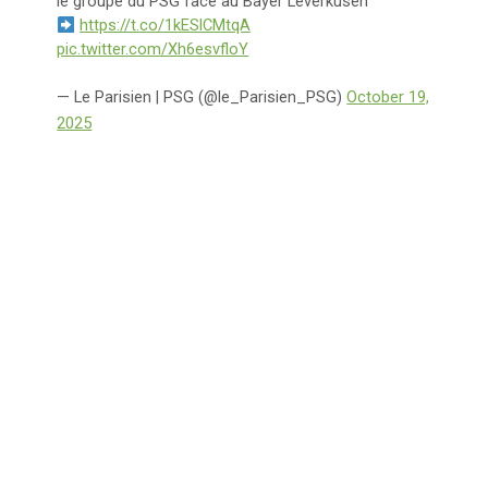
le groupe du PSG face au Bayer Leverkusen
https://t.co/1kESlCMtqA
pic.twitter.com/Xh6esvfloY
— Le Parisien | PSG (@le_Parisien_PSG)
October 19,
2025