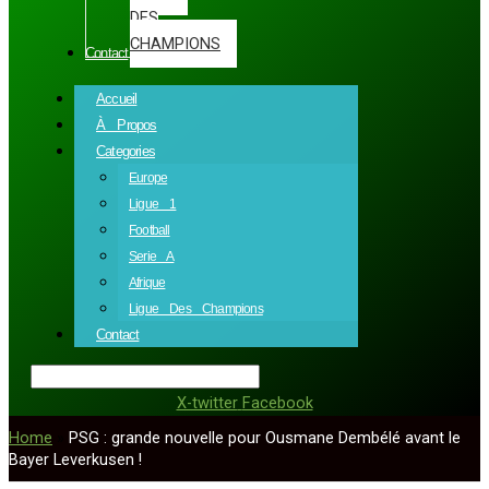
DES
CHAMPIONS
Contact
Accueil
À Propos
Categories
Europe
Ligue 1
Football
Serie A
Afrique
Ligue Des Champions
Contact
X-twitter
Facebook
Home
»
PSG : grande nouvelle pour Ousmane Dembélé avant le
Bayer Leverkusen !