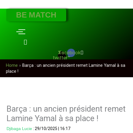
Aller
BE MATCH
au
contenu
X-
Facebook
twitter
Home
»
Barça : un ancien président remet Lamine Yamal à sa
place !
Barça : un ancien président remet
Lamine Yamal à sa place !
Djibaga Lucie
:
29/10/2025
|
16:17