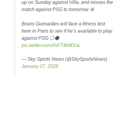
up on Sunday against Villa, and misses the
match against PSG to tomorrow 🚨
Bruno Guimarães will face a fitness test
here in Paris to see if he’s available to play
against PSG ⚪️⚫️
pic.twitter.com/XrFTfkMDca
— Sky Sports News (@SkySportsNews)
January 27, 2026