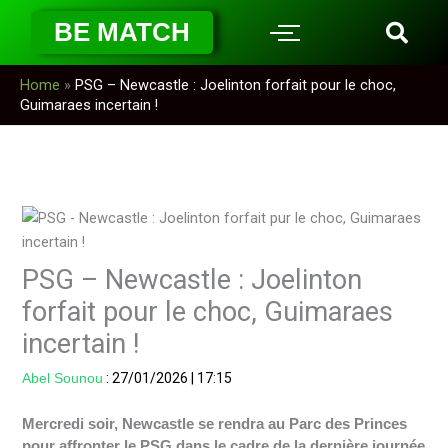
Aller
BE MATCH
au
contenu
Home
»
PSG – Newcastle : Joelinton forfait pour le choc,
Guimaraes incertain !
PSG – Newcastle : Joelinton
forfait pour le choc, Guimaraes
incertain !
Abel Sounou
:
27/01/2026
|
17:15
Mercredi soir, Newcastle se rendra au Parc des Princes
pour affronter le PSG dans le cadre de la dernière journée