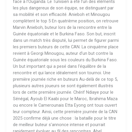
face à l’Ouganda. Le Tunisien a été l’un des éléments
les plus dangereux de son équipe, se distinguant par
sa mobilité et son efficacité. Anieboh et Minougou
complètent le top 5 En quatrième position, on retrouve
Marvin Anieboh, buteur lors de la rencontre entre la
Guinée équatoriale et le Burkina Faso. Son but, inscrit
dans un match très disputé, lui permet de figurer parmi
les premiers buteurs de cette CAN. La cinquième place
revient à Georgi Minougou, auteur d’un but contre la
Guinée équatoriale sous les couleurs du Burkina Faso.
Un but important qui a pesé dans l’équilibre de la
rencontre et qui lance idéalement son tournoi. Une
première journée riche en buteurs Au-delà de ce top 5,
plusieurs autres joueurs se sont également illustrés
lors de cette première journée. Chérif Ndiaye pour le
Sénégal, Ayoub El Kaabi pour le Maroc, Ibrahima Maza
ou encore le Camerounais Etta Eyong ont tous ouvert
leur compteur. Ainsi, cette première journée de la CAN
2025 confirme déjà une chose : la bataille pour le titre
de meilleur buteur s’annonce intense et pourrait
rapidement évoluer au fil des rencontres. Abel