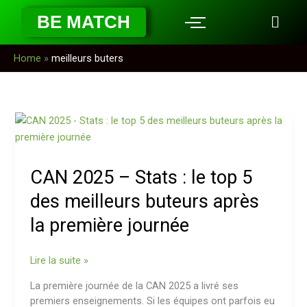
Aller
BE MATCH
au
contenu
Home
»
meilleurs buters
CAN
2025
–
Stats
CAN 2025 – Stats : le top 5
:
le
des meilleurs buteurs après
top
la première journée
5
des
meilleurs
Lire la suite »
buteurs
après
La première journée de la CAN 2025 a livré ses
la
premiers enseignements. Si les équipes ont parfois eu