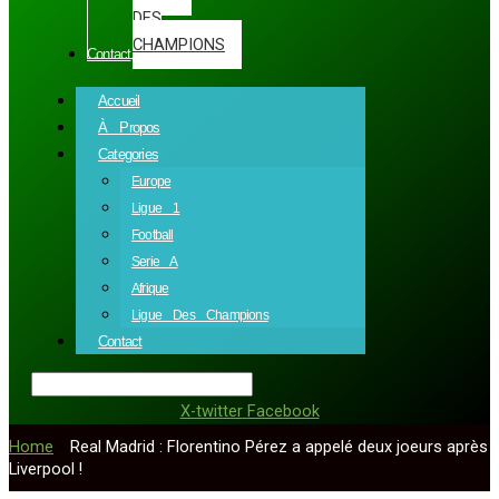
DES
CHAMPIONS
Contact
Accueil
À Propos
Categories
Europe
Ligue 1
Football
Serie A
Afrique
Ligue Des Champions
Contact
X-twitter
Facebook
Home
»
Real Madrid : Florentino Pérez a appelé deux joeurs après
Liverpool !