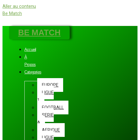
Aller au contenu
Be Match
BE MATCH
Accueil
À
Propos
Categories
EUROPE
LIGUE
1
FOOTBALL
SERIE
A
AFRIQUE
LIGUE