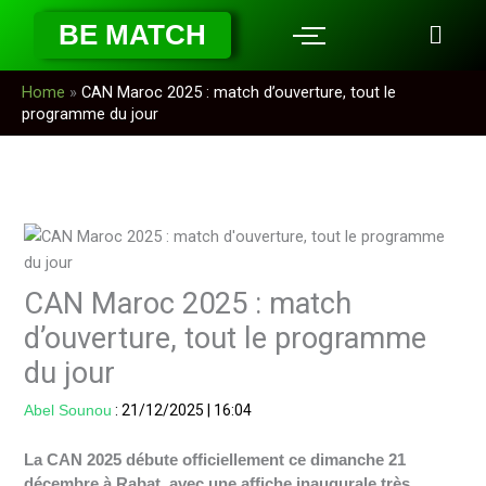
Aller
BE MATCH
au
contenu
Home
»
CAN Maroc 2025 : match d’ouverture, tout le
programme du jour
CAN Maroc 2025 : match
d’ouverture, tout le programme
du jour
Abel Sounou
:
21/12/2025
|
16:04
La CAN 2025 débute officiellement ce dimanche 21
décembre à Rabat, avec une affiche inaugurale très