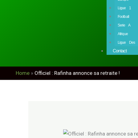
Ligue 1
Football
Serie A
Afrique
Ligue Des 
Contact
Home
»
Officiel : Rafinha annonce sa retraite !