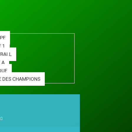
PE
E 1
BALL
 A
QUE
E DES CHAMPIONS