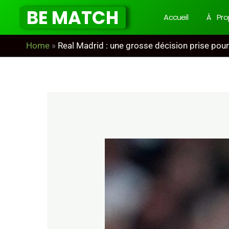
Aller
BE MATCH
Accueil
À Pro
au
contenu
Home
»
Real Madrid : une grosse décision prise pour