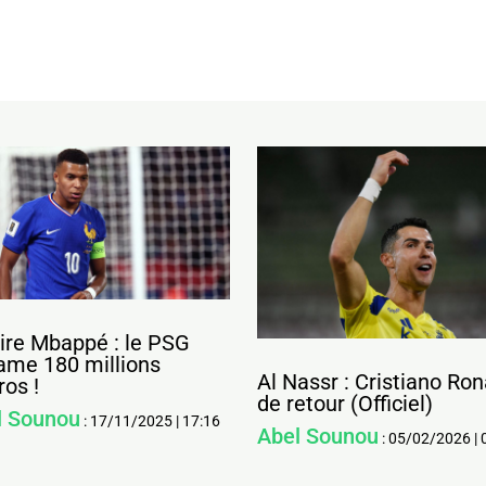
ire Mbappé : le PSG
ame 180 millions
Al Nassr : Cristiano Ro
ros !
de retour (Officiel)
l Sounou
:
17/11/2025
|
17:16
Abel Sounou
:
05/02/2026
|