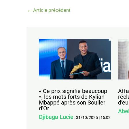
←
Article précédent
« Ce prix signifie beaucoup
Affa
», les mots forts de Kylian
récl
Mbappé après son Soulier
d’eu
d’Or
Abe
Djibaga Lucie
:
31/10/2025
|
15:02