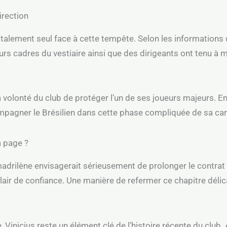
irection
otalement seul face à cette tempête. Selon les informations
urs cadres du vestiaire ainsi que des dirigeants ont tenu à m
a volonté du club de protéger l’un de ses joueurs majeurs. En
ompagner le Brésilien dans cette phase compliquée de sa car
a page ?
 madrilène envisagerait sérieusement de prolonger le contrat d
clair de confiance. Une manière de refermer ce chapitre délic
, Vinicius reste un élément clé de l’histoire récente du club