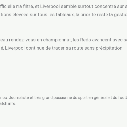
ficielle n’a filtré, et Liverpool semble surtout concentré su
ions élevées sur tous les tableaux, la priorité reste la gesti
uveau rendez-vous en championnat, les Reds avancent avec sé
hé, Liverpool continue de tracer sa route sans précipitation.
nou. Journaliste et très grand passionné du sport en général et du footb
atch.info.