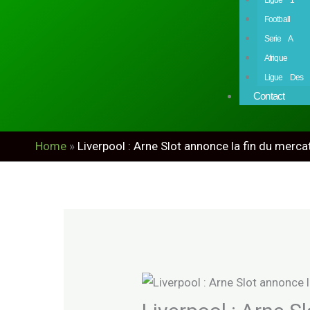
Football
Serie A
Afrique
Ligue Des 
Contact
Home
»
Liverpool : Arne Slot annonce la fin du merca