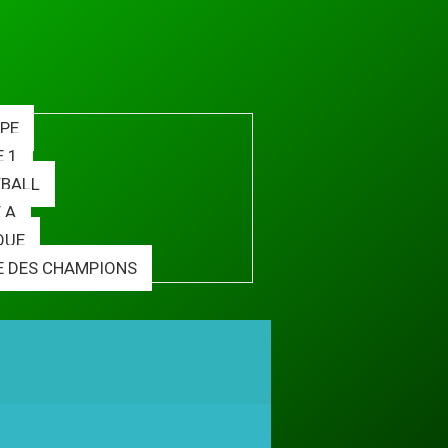
PE
E 1
BALL
 A
QUE
E DES CHAMPIONS