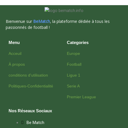
Bienvenue sur
BeMatch
, la plateforme dédiée à tous les
passionnés de football !
Menu
Categories
Acceuil
Europe
À propos
Football
conditions d'utilisation
Ligue 1
Politiques-Confidentialité
Serie A
Premier League
Nos Réseaux Sociaux
Be Match