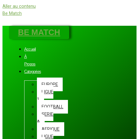
Aller au contenu
Be Match
BE MATCH
Accueil
À
Propos
Categories
EUROPE
LIGUE
1
FOOTBALL
SERIE
A
AFRIQUE
LIGUE