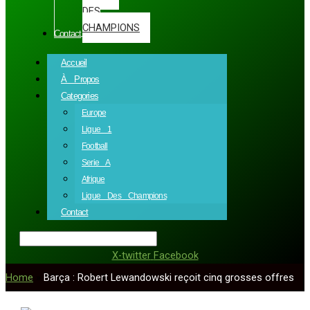
DES
CHAMPIONS
Contact
Accueil
À Propos
Categories
Europe
Ligue 1
Football
Serie A
Afrique
Ligue Des Champions
Contact
X-twitter
Facebook
Home
»
Barça : Robert Lewandowski reçoit cinq grosses offres