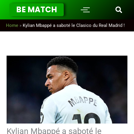
Aller
BE MATCH
au
contenu
Home
»
Kylian Mbappé a saboté le Clasico du Real Madrid !
Kylian Mbappé a saboté le