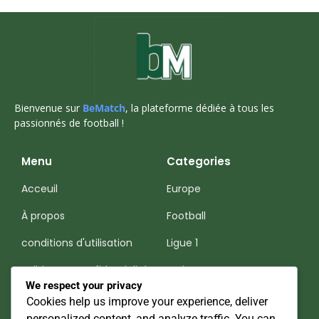
Bienvenue sur
BeMatch
, la plateforme dédiée à tous les
passionnés de football !
Menu
Categories
Acceuil
Europe
À propos
Football
conditions d'utilisation
Ligue 1
Politiques-Confidentialité
Serie A
We respect your privacy
Premier League
Cookies help us improve your experience, deliver
personalized content, and analyze traffic. You can