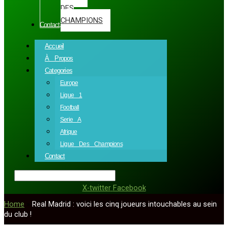
DES
CHAMPIONS
Contact
Accueil
À Propos
Categories
Europe
Ligue 1
Football
Serie A
Afrique
Ligue Des Champions
Contact
X-twitter
Facebook
Home
»
Real Madrid : voici les cinq joueurs intouchables au sein
du club !