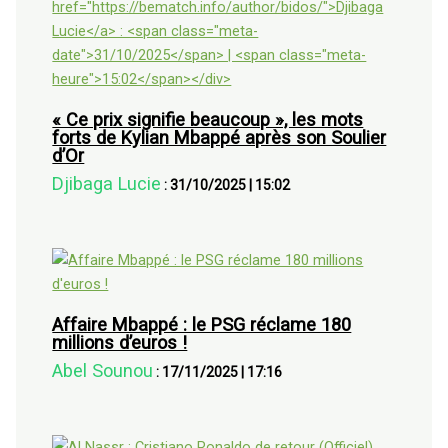
« Ce prix signifie beaucoup », les mots
forts de Kylian Mbappé après son Soulier
d’Or
Djibaga Lucie
:
31/10/2025
|
15:02
Affaire Mbappé : le PSG réclame 180
millions d’euros !
Abel Sounou
:
17/11/2025
|
17:16