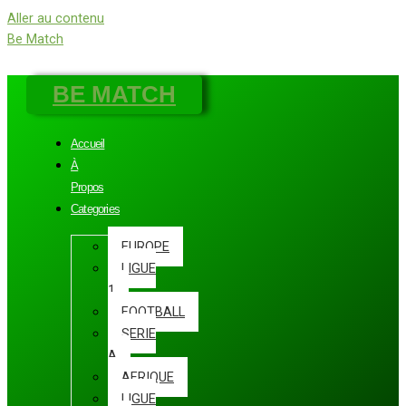
Aller au contenu
Be Match
BE MATCH
Accueil
À
Propos
Categories
EUROPE
LIGUE
1
FOOTBALL
SERIE
A
AFRIQUE
LIGUE