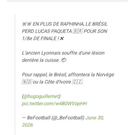
🚨🚨 EN PLUS DE RAPHINHA, LE BRÉSIL
PERD LUCAS PAQUETA 🇧🇷 POUR SON
1/8e DE FINALE ! ❌
L’ancien Lyonnais souffre d'une lésion
derrière la cuisse. 🤕
Pour rappel, le Brésil, affrontera la Norvège
🇳🇴 ou la Côte d’Ivoire 🇨🇮.
(
@hugoguillemet
)
pic.twitter.com/w4B0WVopHH
— BeFootball (@_BeFootball)
June 30,
2026