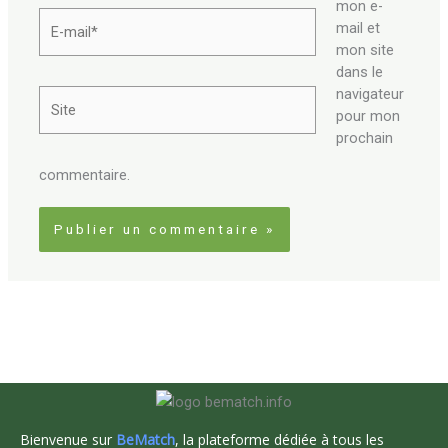
mon e-
E-
mail et
mail*
mon site
dans le
navigateur
Site
pour mon
prochain
commentaire.
Bienvenue sur
BeMatch
, la plateforme dédiée à tous les