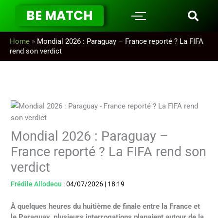
Aller
BE MATCH
au
contenu
Home
»
Mondial 2026 : Paraguay – France reporté ? La FIFA
rend son verdict
Mondial 2026 : Paraguay –
France reporté ? La FIFA rend son
verdict
Frédile Allodeou
:
04/07/2026
|
18:19
À quelques heures du huitième de finale entre la France et
le Paraguay, plusieurs interrogations planaient autour de la