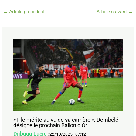
←
Article précédent
Article suivant
→
« Il le mérite au vu de sa carrière », Dembélé
désigne le prochain Ballon d’Or
Djibaga Lucie
:
22/10/2025
|
07:12