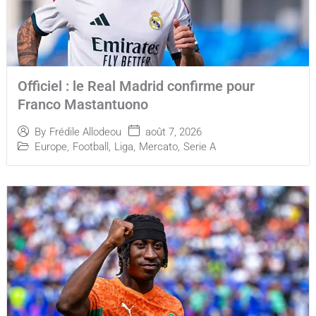
Officiel : le Real Madrid confirme pour
Franco Mastantuono
août 7, 2026
By
Frédile Allodeou
Europe
,
Football
,
Liga
,
Mercato
,
Serie A