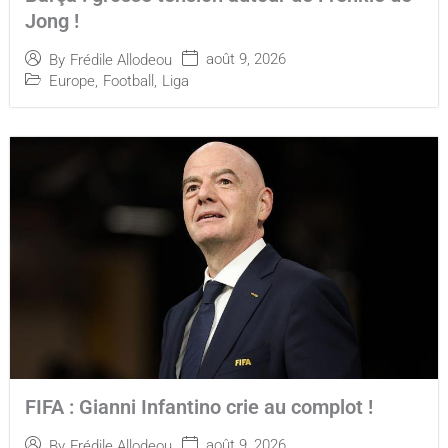
Jong !
août 9, 2026
By
Frédile Allodeou
Europe
,
Football
,
Liga
FIFA : Gianni Infantino crie au complot !
août 9, 2026
By
Frédile Allodeou