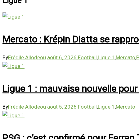
Ligue 1
Mercato : Krépin Diatta se rappr
By
Frédile Allodeou
août 6, 2026
Football
,
Ligue 1
,
Mercato
,
P
Ligue 1 : mauvaise nouvelle pour 
By
Frédile Allodeou
août 5, 2026
Football
,
Ligue 1
,
Mercato
PSG : c’est confirmé pour Ferran 