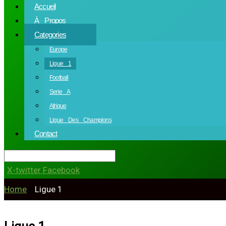
Accueil
À Propos
Categories
Europe
Ligue 1
Football
Serie A
Afrique
Ligue Des Champions
Contact
X-twitter
Facebook
Home
»
Ligue 1