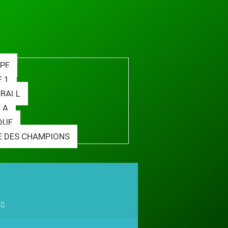
PE
E 1
BALL
 A
QUE
E DES CHAMPIONS