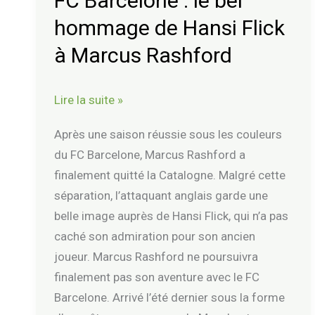
FC Barcelone : le bel
bel
hommage de Hansi Flick
hommage
de
à Marcus Rashford
Hansi
Flick
Lire la suite »
à
Marcus
Après une saison réussie sous les couleurs
Rashford
du FC Barcelone, Marcus Rashford a
finalement quitté la Catalogne. Malgré cette
séparation, l’attaquant anglais garde une
belle image auprès de Hansi Flick, qui n’a pas
caché son admiration pour son ancien
joueur. Marcus Rashford ne poursuivra
finalement pas son aventure avec le FC
Barcelone. Arrivé l’été dernier sous la forme