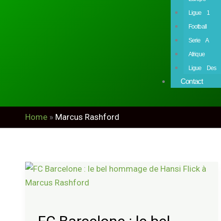
Ligue 1
Football
Serie A
Afrique
Ligue Des 
Contact
Home
»
Marcus Rashford
FC
Barcelone
:
le