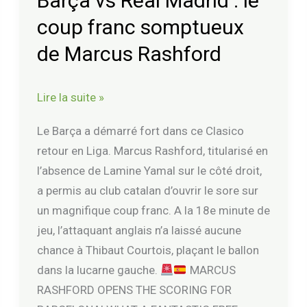
Barça vs Real Madrid : le
:
coup franc somptueux
le
coup
de Marcus Rashford
franc
somptueux
Lire la suite »
de
Marcus
Le Barça a démarré fort dans ce Clasico
Rashford
retour en Liga. Marcus Rashford, titularisé en
l’absence de Lamine Yamal sur le côté droit,
a permis au club catalan d’ouvrir le sore sur
un magnifique coup franc. A la 18e minute de
jeu, l’attaquant anglais n’a laissé aucune
chance à Thibaut Courtois, plaçant le ballon
dans la lucarne gauche.
MARCUS
RASHFORD OPENS THE SCORING FOR