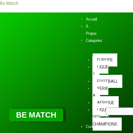
Aller
Be Match
au
contenu
Accueil
À
Propos
Categories
EUROPE
LIGUE
1
FOOTBALL
SERIE
A
AFRIQUE
LIGUE
BE MATCH
DES
CHAMPIONS
Contact