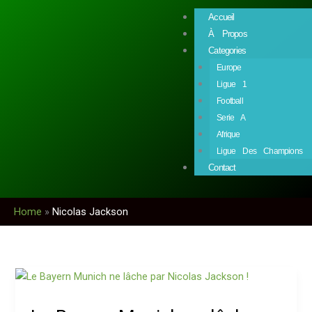
Accueil
À Propos
Categories
Europe
Ligue 1
Football
Serie A
Afrique
Ligue Des Champions
Contact
Home
»
Nicolas Jackson
Le
Bayern
Munich