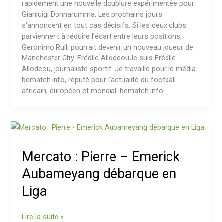
rapidement une nouvelle doublure expérimentée pour
Gianluigi Donnarumma. Les prochains jours
s’annoncent en tout cas décisifs. Si les deux clubs
parviennent à réduire l’écart entre leurs positions,
Geronimo Rulli pourrait devenir un nouveau joueur de
Manchester City. Frédile AllodeouJe suis Frédile
Allodeou, journaliste sportif. Je travaille pour le média
bematch.info, réputé pour l’actualité du football
africain, européen et mondial. bematch.info
Mercato
:
Pierre
Mercato : Pierre – Emerick
–
Emerick
Aubameyang débarque en
Aubameyang
Liga
débarque
en
Liga
Lire la suite »