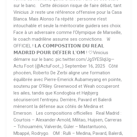
sur le banc. Cette décision risque de faire débat, tant
Vinicius Jr reste une référence offensive pour la Casa
Blanca. Mais Alonso l’a répété : personne n’est
intouchable et seule la méritocratie guidera ses choix.
Face à un adversaire comme l’Olympique de Marseille,
le coach madrilène assume ses convictions. 🚨
OFFICIEL ! 𝗟𝗔 𝗖𝗢𝗠𝗣𝗢𝗦𝗜𝗧𝗜𝗢𝗡 𝗗𝗨 𝗥𝗘𝗔𝗟
𝗠𝗔𝗗𝗥𝗜𝗗 𝗣𝗢𝗨𝗥 𝗗𝗘́𝗙𝗜𝗘𝗥 𝗟'𝗢𝗠 ! 🤍Vinicius
démarre sur le banc. pic.twitter.com/Jg5YESlqUg—
Actu Foot (@ActuFoot_) September 16, 2025 Côté
phocéen, Roberto De Zerbi aligne une formation
équilibrée avec Pierre-Emerick Aubameyang en pointe,
soutenu par O’Riley. Greenwood et Weah occuperont
les ailes, tandis que Kondogbia et Højbjerg
sécuriseront l’entrejeu. Derrière, Pavard et Balerdi
mèneront la défense aux côtés de Medina et
Emerson. Les compositions officielles Real Madrid :
Courtois – Alexander-Arnold, Militao, Huijsen, Carreras
– Tchouaméni, Valverde, Güler – Mastantuono,
Mbappé, Rodrygo. OM : Rulli – Medina, Pavard, Balerdi,