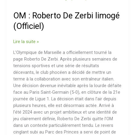
:
Roberto
OM : Roberto De Zerbi limogé
De
Zerbi
(Officiel)
limogé
(Officiel)
Lire la suite »
L’Olympique de Marseille a officiellement tourné la
page Roberto De Zerbi. Après plusieurs semaines de
tensions sportives et une série de résultats
décevants, le club phocéen a décidé de mettre un
terme à la collaboration avec son entraîneur italien.
Une décision devenue inévitable après la lourde défaite
face au Paris Saint-Germain (5-0), en clôture de la 21e
journée de Ligue 1. La décision était dans l’air depuis
plusieurs heures, elle est désormais actée. Arrivé à
l’été 2024 avec un projet ambitieux et une identité de
jeu clairement définie, Roberto De Zerbi quitte l’OM
dans un contexte particulièrement tendu. Le revers
cinglant subi au Parc des Princes a servi de point de