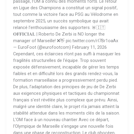
passage, l’OM a connu des moments forts. Le retour
en Ligue des Champions a constitué un signal positif,
tout comme la victoire face au PSG au Vélodrome en
septembre 2025, un succès symbolique qui avait
relancé l’enthousiasme des supporters. 🚨🇮🇹
𝐎𝐅𝐅𝐈𝐂𝐈𝐀𝐋 | Roberto De Zerbi is NO longer the
manager of Marseille! ❌👋 pic.twitter.com/rI7Br1oaAx
— EuroFoot (@eurofootcom) February 11, 2026
Cependant, ces éclaircies n’ont pas suffi à masquer les
fragilités structurelles de l’équipe. Trop souvent
exposée défensivement, incapable de gérer les temps
faibles et en difficulté lors des grands rendez-vous, la
formation marseillaise a progressivement perdu pied.
De plus, l’adaptation des principes de jeu de De Zerbi
aux exigences physiques et tactiques du championnat
français s’est révélée plus complexe que prévu. Ainsi,
malgré une identité claire, le projet n’a jamais atteint la
stabilité attendue dans les moments clés de la saison.
L’OM face à un nouveau chantier Avec ce départ,
l’Olympique de Marseille s’engage une nouvelle fois
dans une phase de reconstruction. Le club phocéen,