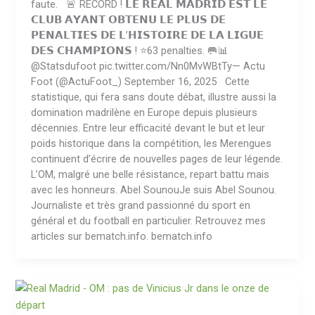
faute. 🚨 RECORD ! 𝗟𝗘 𝗥𝗘𝗔𝗟 𝗠𝗔𝗗𝗥𝗜𝗗 𝗘𝗦𝗧 𝗟𝗘
𝗖𝗟𝗨𝗕 𝗔𝗬𝗔𝗡𝗧 𝗢𝗕𝗧𝗘𝗡𝗨 𝗟𝗘 𝗣𝗟𝗨𝗦 𝗗𝗘
𝗣𝗘𝗡𝗔𝗟𝗧𝗜𝗘𝗦 𝗗𝗘 𝗟’𝗛𝗜𝗦𝗧𝗢𝗜𝗥𝗘 𝗗𝗘 𝗟𝗔 𝗟𝗜𝗚𝗨𝗘
𝗗𝗘𝗦 𝗖𝗛𝗔𝗠𝗣𝗜𝗢𝗡𝗦 ! ⭐️63 penalties. 🥅📊
@Statsdufoot pic.twitter.com/Nn0MvWBtTy— Actu
Foot (@ActuFoot_) September 16, 2025 Cette
statistique, qui fera sans doute débat, illustre aussi la
domination madrilène en Europe depuis plusieurs
décennies. Entre leur efficacité devant le but et leur
poids historique dans la compétition, les Merengues
continuent d’écrire de nouvelles pages de leur légende.
L’OM, malgré une belle résistance, repart battu mais
avec les honneurs. Abel SounouJe suis Abel Sounou.
Journaliste et très grand passionné du sport en
général et du football en particulier. Retrouvez mes
articles sur bematch.info. bematch.info
Real
Madrid