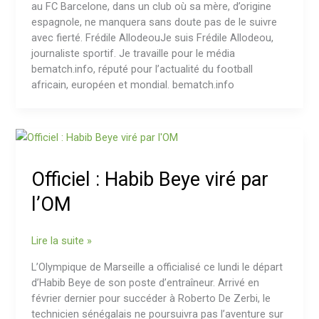
au FC Barcelone, dans un club où sa mère, d’origine
espagnole, ne manquera sans doute pas de le suivre
avec fierté. Frédile AllodeouJe suis Frédile Allodeou,
journaliste sportif. Je travaille pour le média
bematch.info, réputé pour l’actualité du football
africain, européen et mondial. bematch.info
Officiel
:
Habib
Officiel : Habib Beye viré par
Beye
viré
l’OM
par
l’OM
Lire la suite »
L’Olympique de Marseille a officialisé ce lundi le départ
d’Habib Beye de son poste d’entraîneur. Arrivé en
février dernier pour succéder à Roberto De Zerbi, le
technicien sénégalais ne poursuivra pas l’aventure sur