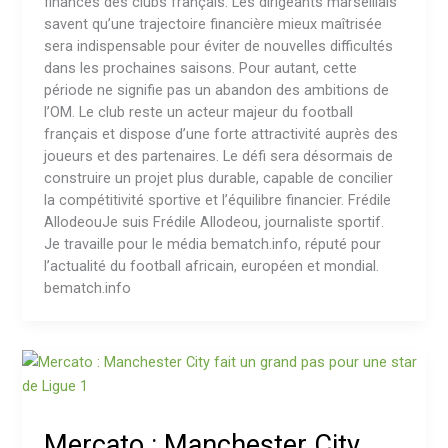
finances des clubs français. Les dirigeants marseillais
savent qu’une trajectoire financière mieux maîtrisée
sera indispensable pour éviter de nouvelles difficultés
dans les prochaines saisons. Pour autant, cette
période ne signifie pas un abandon des ambitions de
l’OM. Le club reste un acteur majeur du football
français et dispose d’une forte attractivité auprès des
joueurs et des partenaires. Le défi sera désormais de
construire un projet plus durable, capable de concilier
la compétitivité sportive et l’équilibre financier. Frédile
AllodeouJe suis Frédile Allodeou, journaliste sportif.
Je travaille pour le média bematch.info, réputé pour
l’actualité du football africain, européen et mondial.
bematch.info
Mercato
:
Manchester
City
Mercato : Manchester City
fait