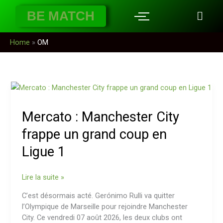
Aller
BE MATCH
au
contenu
Home
»
OM
Mercato
:
Manchester
Mercato : Manchester City
City
frappe
frappe un grand coup en
un
Ligue 1
grand
coup
en
Lire la suite »
Ligue
C’est désormais acté. Gerónimo Rulli va quitter
1
l’Olympique de Marseille pour rejoindre Manchester
City. Ce vendredi 07 août 2026, les deux clubs ont