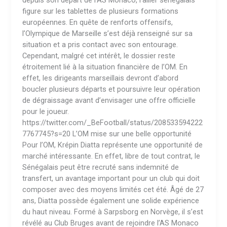
depuis son départ de l’AS Monaco, l’ailier sénégalais
figure sur les tablettes de plusieurs formations
européennes. En quête de renforts offensifs,
l’Olympique de Marseille s’est déjà renseigné sur sa
situation et a pris contact avec son entourage.
Cependant, malgré cet intérêt, le dossier reste
étroitement lié à la situation financière de l’OM. En
effet, les dirigeants marseillais devront d’abord
boucler plusieurs départs et poursuivre leur opération
de dégraissage avant d’envisager une offre officielle
pour le joueur.
https://twitter.com/_BeFootball/status/208533594222
7767745?s=20 L’OM mise sur une belle opportunité
Pour l’OM, Krépin Diatta représente une opportunité de
marché intéressante. En effet, libre de tout contrat, le
Sénégalais peut être recruté sans indemnité de
transfert, un avantage important pour un club qui doit
composer avec des moyens limités cet été. Âgé de 27
ans, Diatta possède également une solide expérience
du haut niveau. Formé à Sarpsborg en Norvège, il s’est
révélé au Club Bruges avant de rejoindre l’AS Monaco