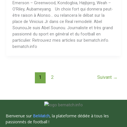
Emerson – Greenwood, Kondogbia, Højbjerg, Weah –
O’Riley, Aubameyang. Un choix fort qui donnera peut-
être raison à Alonso… ou relancera le débat sur la
place de Vinicius Jr dans ce Real remodelé. Abel
SounouJe suis Abel Sounou. Journaliste et très grand
passionné du sport en général et du football en
particulier. Retrouvez mes articles sur bematch.info.
bematch.info
1
2
Suivant
→
Bienvenue sur
BeMatch
, la plateforme dédiée à tous les
passionnés de football !