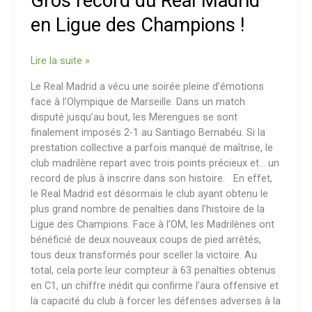
Gros record du Real Madrid
Real
Madrid
en Ligue des Champions !
en
Ligue
Lire la suite »
des
Champions
Le Real Madrid a vécu une soirée pleine d’émotions
!
face à l’Olympique de Marseille. Dans un match
disputé jusqu’au bout, les Merengues se sont
finalement imposés 2-1 au Santiago Bernabéu. Si la
prestation collective a parfois manqué de maîtrise, le
club madrilène repart avec trois points précieux et… un
record de plus à inscrire dans son histoire. En effet,
le Real Madrid est désormais le club ayant obtenu le
plus grand nombre de penalties dans l’histoire de la
Ligue des Champions. Face à l’OM, les Madrilènes ont
bénéficié de deux nouveaux coups de pied arrêtés,
tous deux transformés pour sceller la victoire. Au
total, cela porte leur compteur à 63 penalties obtenus
en C1, un chiffre inédit qui confirme l’aura offensive et
la capacité du club à forcer les défenses adverses à la