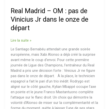
–
OM
Real Madrid – OM : pas de
:
pas
Vinicius Jr dans le onze de
de
départ
Vinicius
Jr
dans
Lire la suite »
le
onze
Le Santiago Bernabéu attendait une grande soirée
de
européenne, mais Xabi Alonso a déjà créé la surprise
départ
avant même le coup d’envoi. Pour cette première
journée de Ligue des Champions, l’entraîneur du Real
Madrid a pris une décision forte : Vinicius Jr ne figure
pas dans le onze de départ. À la place, le technicien
espagnol a fait le pari d’un trio inédit. Rodrygo est
aligné sur le côté gauche, Kylian Mbappé occupe l’axe
en pointe et le jeune Franco Mastantuono complète
l’attaque sur le flanc droit. Un choix qui démontre la
volonté d’Alonso de miser sur la complémentarité et la
forme du moment, quitte à laisser l’une de ses stars