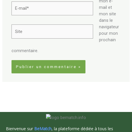
mon e-
E-
mail et
mail*
mon site
dans le
navigateur
Site
pour mon
prochain
commentaire.
Bienvenue sur
BeMatch
, la plateforme dédiée à tous les