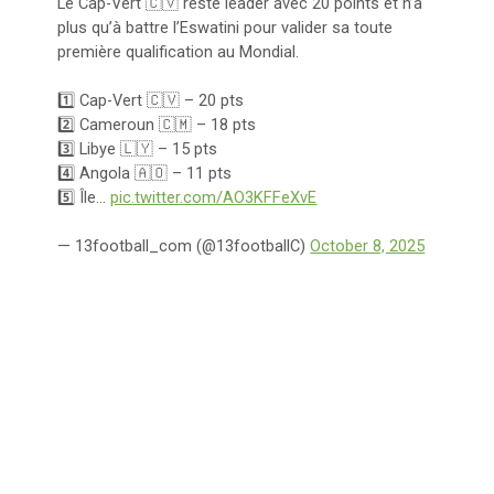
Le Cap-Vert 🇨🇻 reste leader avec 20 points et n’a
plus qu’à battre l’Eswatini pour valider sa toute
première qualification au Mondial.
1️⃣ Cap-Vert 🇨🇻 – 20 pts
2️⃣ Cameroun 🇨🇲 – 18 pts
3️⃣ Libye 🇱🇾 – 15 pts
4️⃣ Angola 🇦🇴 – 11 pts
5️⃣ Île…
pic.twitter.com/AO3KFFeXvE
— 13football_com (@13footballC)
October 8, 2025