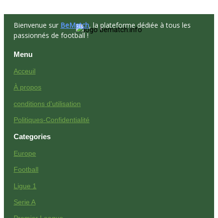
Bienvenue sur
BeMatch
, la plateforme dédiée à tous les
passionnés de football !
Menu
Acceuil
À propos
conditions d'utilisation
Politiques-Confidentialité
Categories
Europe
Football
Ligue 1
Serie A