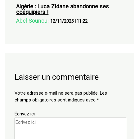
Algérie : Luca Zidane abandonne ses
coéquipiers !
Abel Sounou
:
12/11/2025
|
11:22
Laisser un commentaire
Votre adresse e-mail ne sera pas publiée.
Les
champs obligatoires sont indiqués avec
*
Écrivez ici…