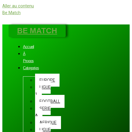
Aller au contenu
Be Match
BE MATCH
Accueil
À
Propos
Categories
EUROPE
LIGUE
1
FOOTBALL
SERIE
A
AFRIQUE
LIGUE