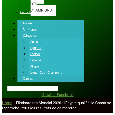
DES
CHAMPIONS
Contact
Accueil
À Propos
Categories
Europe
Ligue 1
Football
Serie A
Afrique
Ligue Des Champions
Contact
X-twitter
Facebook
Home
»
Éliminatoires Mondial 2026 : l’Égypte qualifié, le Ghana se
rapproche…tous les résultats de ce mercredi