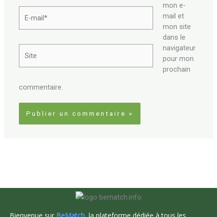
mon e-
E-
mail et
mail*
mon site
dans le
navigateur
Site
pour mon
prochain
commentaire.
Bienvenue sur
BeMatch
, la plateforme dédiée à tous les