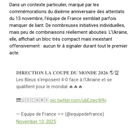
Dans un contexte particulier, marqué par les
commémorations du dixième anniversaire des attentats
du 13 novembre, l’équipe de France semblait parfois
manquer de liant. De nombreuses initiatives individuelles,
mais peu de combinaisons réellement abouties. L’Ukraine,
elle, affichait un bloc très compact mais inexistant
offensivement : aucun tir à signaler durant tout le premier
acte.
𝐃𝐈𝐑𝐄𝐂𝐓𝐈𝐎𝐍 𝐋𝐀 𝐂𝐎𝐔𝐏𝐄 𝐃𝐔 𝐌𝐎𝐍𝐃𝐄 𝟐𝟎𝟐𝟔 🌎🏆
Les Bleus s’imposent 4-0 face à l’Ukraine et se
qualifient pour le mondial 🔥🔥🔥
🔜🇺🇸🇨🇦🇲🇽
pic.twitter.com/ubEzwc9i9y
— Equipe de France ⭐⭐ (@equipedefrance)
November 13, 2025