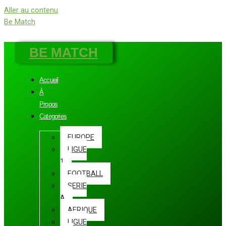
Aller au contenu
Be Match
BE MATCH
Accueil
À
Propos
Categories
EUROPE
LIGUE
1
FOOTBALL
SERIE
A
AFRIQUE
LIGUE