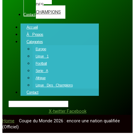
DES
CHAMPIONS
Contact
Accueil
À Propos
Categories
Europe
Ligue 1
Football
Serie A
Afrique
Ligue Des Champions
Contact
X-twitter
Facebook
Home
»
Coupe du Monde 2026 : encore une nation qualifiée
(Officiel)