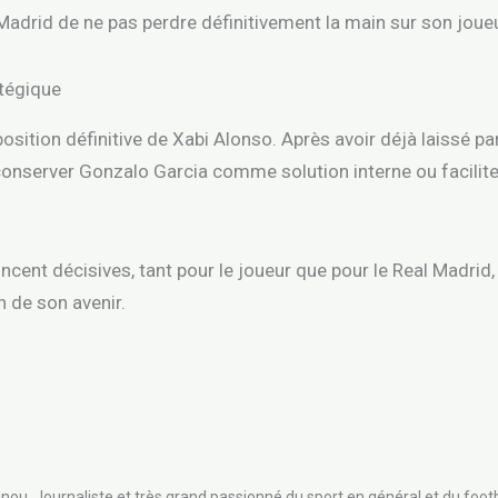
Madrid de ne pas perdre définitivement la main sur son joueu
atégique
sition définitive de Xabi Alonso. Après avoir déjà laissé part
conserver Gonzalo Garcia comme solution interne ou facilite
ent décisives, tant pour le joueur que pour le Real Madrid, 
 de son avenir.
nou. Journaliste et très grand passionné du sport en général et du footb