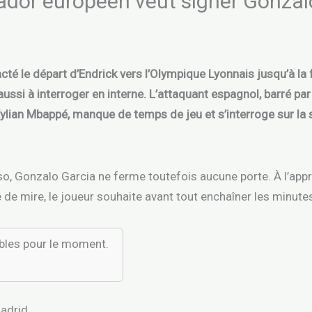
cador européen veut signer Gonzal
cté le départ d’Endrick vers l’Olympique Lyonnais jusqu’à la fi
ssi à interroger en interne. L’attaquant espagnol, barré pa
lian Mbappé, manque de temps de jeu et s’interroge sur la su
so, Gonzalo Garcia ne ferme toutefois aucune porte. À l’ap
de mire, le joueur souhaite avant tout enchaîner les minutes
ibles pour le moment.
Madrid