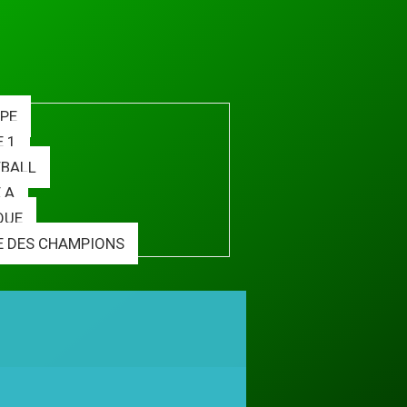
PE
E 1
BALL
 A
QUE
E DES CHAMPIONS