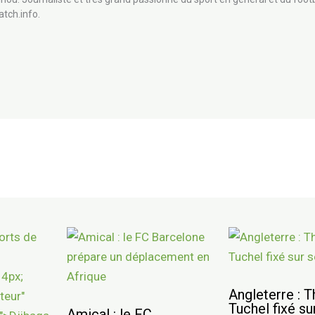
atch.info.
Angleterre : 
Tuchel fixé su
Amical : le FC