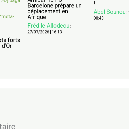
!
Barcelone prépare un
déplacement en
Abel Sounou
:
Afrique
08:43
Frédile Allodeou
:
27/07/2026
|
16:13
ots forts
 d’Or
taire