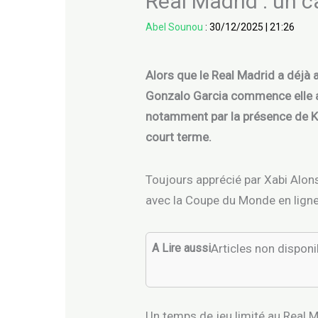
Real Madrid : un 
Abel Sounou
:
30/12/2025
|
21:26
Alors que le Real Madrid a déjà a
Gonzalo Garcia commence elle au
notamment par la présence de Ky
court terme.
Toujours apprécié par Xabi Alon
avec la Coupe du Monde en ligne 
A Lire aussi
Articles non dispon
Un temps de jeu limité au Real 