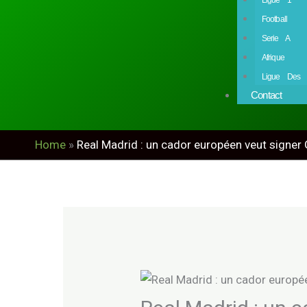
Football
Serie A
Afrique
Ligue Des 
Contact
Home
»
Real Madrid : un cador européen veut signer