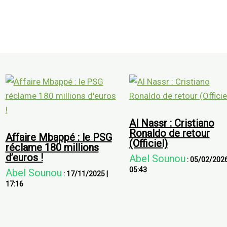
Al Nassr : Cristiano
Ronaldo de retour
Affaire Mbappé : le PSG
(Officiel)
réclame 180 millions
d’euros !
Abel Sounou
:
05/02/202
05:43
Abel Sounou
:
17/11/2025
|
17:16