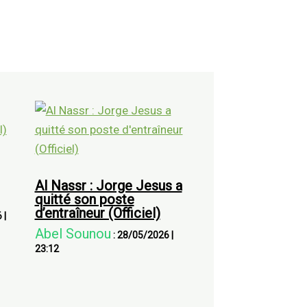
Al Nassr : Jorge Jesus a
quitté son poste
d’entraîneur (Officiel)
6
|
Abel Sounou
:
28/05/2026
|
23:12