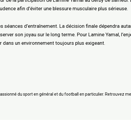
ur de la participation de Lamine Yamal au derby de samedi. 
rudence afin d’éviter une blessure musculaire plus sérieuse.
s séances d’entraînement. La décision finale dépendra autan
erver son joyau sur le long terme. Pour Lamine Yamal, l’enjeu
ir dans un environnement toujours plus exigeant.
assionné du sport en général et du football en particulier. Retrouvez me