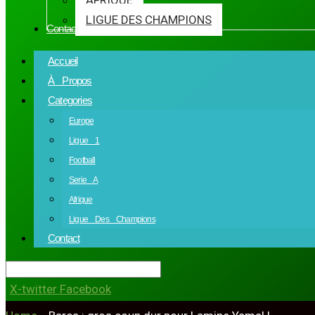
AFRIQUE
LIGUE DES CHAMPIONS
Contact
Accueil
À Propos
Categories
Europe
Ligue 1
Football
Serie A
Afrique
Ligue Des Champions
Contact
X-twitter
Facebook