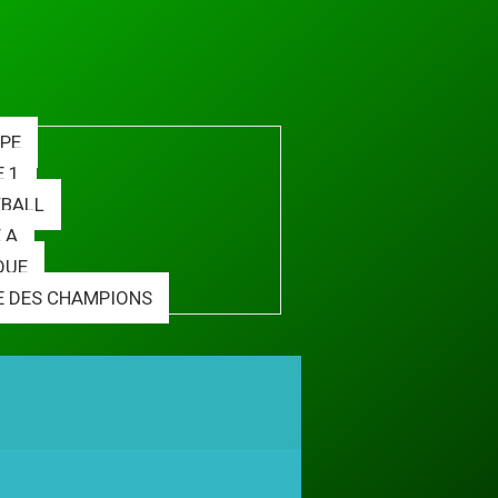
PE
E 1
BALL
 A
QUE
E DES CHAMPIONS