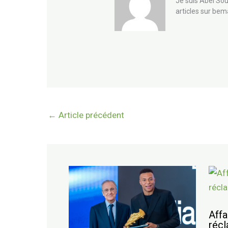
Je suis Abel Sou
articles sur bem
←
Article précédent
Affa
récl