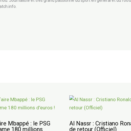
nou. Journaliste et très grand passionné du sport en général et du footb
atch.info.
ire Mbappé : le PSG
Al Nassr : Cristiano Ron
ame 180 millions
de retour (Officiel)