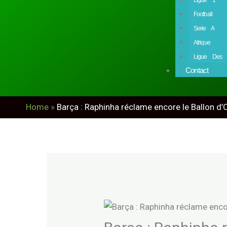
Football
Serie A
Afrique
Ligue Des 
Contact
Home
»
Barça : Raphinha réclame encore le Ballon d’