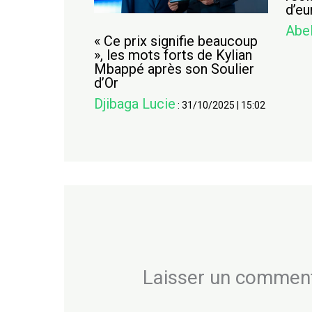
d’eu
Abe
« Ce prix signifie beaucoup
», les mots forts de Kylian
Mbappé après son Soulier
d’Or
Djibaga Lucie
:
31/10/2025
|
15:02
Laisser un commen