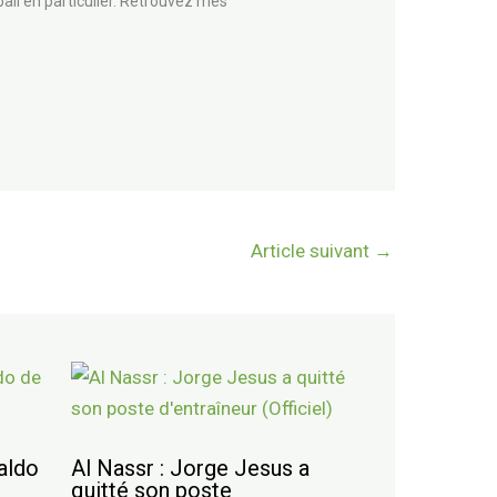
all en particulier. Retrouvez mes
Article suivant
→
aldo
Al Nassr : Jorge Jesus a
quitté son poste