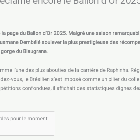
éclame encore le Ballon d’Or 2025
é la page du Ballon d’Or 2025. Malgré une saison remarquabl
 vu Ousmane Dembélé soulever la plus prestigieuse des récomp
a gorge du Blaugrana.
e l’une des plus abouties de la carrière de Raphinha. Régul
ez-vous, le Brésilien s’est imposé comme un pilier du colle
étitions confondues, il affichait des statistiques dignes d
ibles pour le moment.