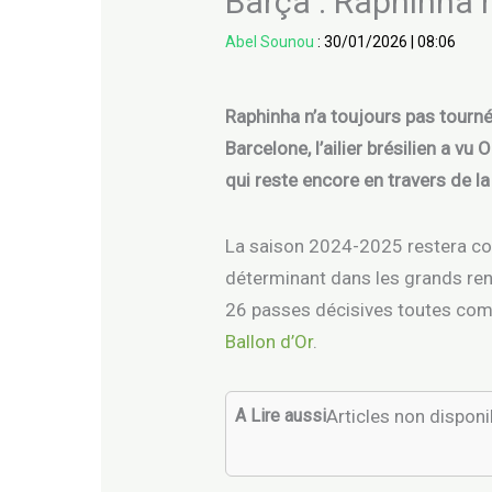
Barça : Raphinha r
Abel Sounou
:
30/01/2026
|
08:06
Raphinha n’a toujours pas tourn
Barcelone, l’ailier brésilien a
qui reste encore en travers de l
La saison 2024-2025 restera comm
déterminant dans les grands rend
26 passes décisives toutes comp
Ballon d’Or
.
A Lire aussi
Articles non dispon