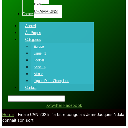
DES
CHAMPIONS
Contact
Accueil
À Propos
Categories
Europe
Ligue 1
Football
Serie A
Afrique
Ligue Des Champions
Contact
X-twitter
Facebook
Home
»
Finale CAN 2025 : l’arbitre congolais Jean-Jacques Ndala
connaît son sort