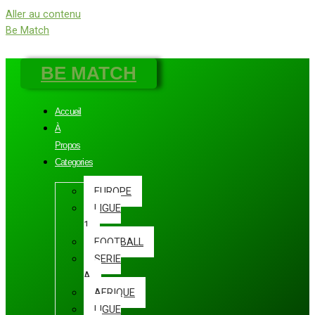
Aller au contenu
Be Match
BE MATCH
Accueil
À
Propos
Categories
EUROPE
LIGUE
1
FOOTBALL
SERIE
A
AFRIQUE
LIGUE