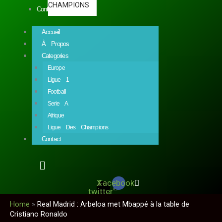
CHAMPIONS
Contact
Accueil
À Propos
Categories
Europe
Ligue 1
Football
Serie A
Afrique
Ligue Des Champions
Contact
X-
Facebook
twitter
Home
»
Real Madrid : Arbeloa met Mbappé à la table de
Cristiano Ronaldo