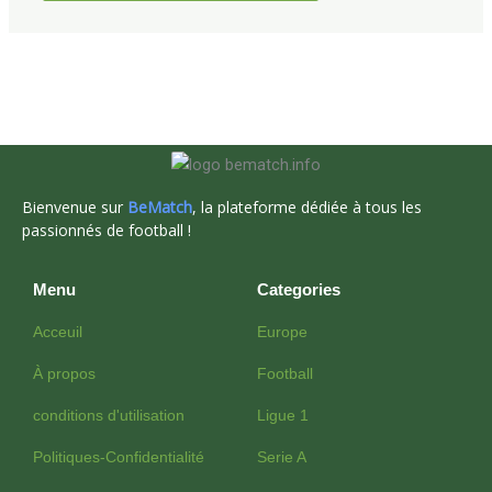
Bienvenue sur
BeMatch
, la plateforme dédiée à tous les
passionnés de football !
Menu
Categories
Acceuil
Europe
À propos
Football
conditions d'utilisation
Ligue 1
Politiques-Confidentialité
Serie A