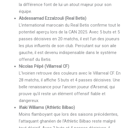
la différence font de lui un atout majeur pour son
équipe.
Abdessamad Ezzalzouli
(Real Betis)
L’international marocain du
Real Betis
confirme tout le
potentiel aperçu lors de la CAN 2025. Avec 5 buts et 5
passes décisives en 20 matchs, il est l’un des joueurs
les plus influents de son club. Percutant sur son aile
gauche, il est devenu indispensable dans le système
offensif du Betis.
Nicolas Pépé
(Villarreal CF)
L’Ivoirien retrouve des couleurs avec le
Villarreal CF
. En
28 matchs, il affiche 5 buts et 4 passes décisives. Une
belle renaissance pour l’ancien joueur d’Arsenal, qui
prouve qu’il reste un élément offensif fiable et
dangereux.
Iñaki Williams
(Athletic Bilbao)
Moins flamboyant que lors des saisons précédentes,
l’attaquant ghanéen de l’
Athletic Bilbao
reste malgré
tout décisif. Avec 2 buts et 4 passes décisives, il