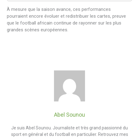
À mesure que la saison avance, ces performances
pourraient encore évoluer et redistribuer les cartes, preuve
que le football africain continue de rayonner sur les plus
grandes scènes européennes.
Abel Sounou
Je suis Abel Sounou. Journaliste et très grand passionné du
sport en général et du football en particulier. Retrouvez mes