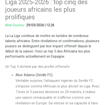
Liga 2025-2026 : top cinq des
joueurs africains les plus
prolifiques
Abel Sounou
:
29/03/2026
|
12:26
La
La Liga
continue de mettre en lumière de nombreux
talents africains. Entre révélations et confirmations, plusieurs
joueurs se distinguent par leur impact offensif depuis le
début de la saison. Voici un top 5 des Africains les plus
performants actuellement en Espagne.
Un Top 5 dominé par des profils offensifs
Akor Adams
(Séville FC)
Véritable surprise, l’attaquant nigérian du
Seville FC
s’impose comme l’Africain le plus décisif en Liga. Avec
7 buts et 3 passes décisives en 24 matchs, il réalise
une saison remarquable et s’affirme comme une
révélation en Europe. Sa vitesse et sa capacité à faire