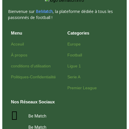
Bienvenue sur
BeMatch
, la plateforme dédiée à tous les
passionnés de football !
Menu
Categories
Acceuil
Europe
À propos
Football
conditions d'utilisation
Ligue 1
Politiques-Confidentialité
Serie A
Premier League
Nos Réseaux Sociaux
Be Match
Be Match