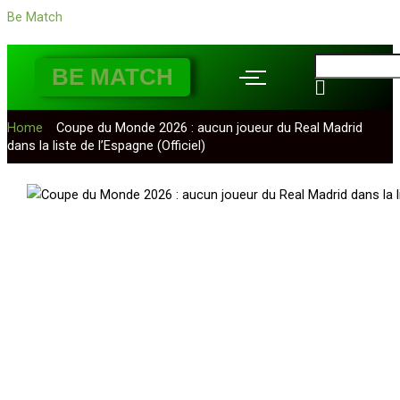
Nom*
E-
Site
Aller
Écrivez
Be Match
mail*
au
ici…
contenu
BE MATCH
Home
»
Coupe du Monde 2026 : aucun joueur du Real Madrid
dans la liste de l’Espagne (Officiel)