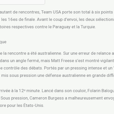
utant de rencontres, Team USA porte son total à six points 
r les 16es de finale. Avant le coup d’envoi, les deux sélecti
toires respectives contre le Paraguay et la Turquie.
ique
e la rencontre a été australienne. Sur une erreur de relance
dans un angle fermé, mais Matt Freese s’est montré vigilant.
e contrôle des débats. Portés par un pressing intense et un
et mis sous pression une défense australienne en grande diffi
ivée à la 12ᵉ minute. Lancé dans son couloir, Folarin Balogun
. Sous pression, Cameron Burgess a malheureusement envoyé
score pour les États-Unis.