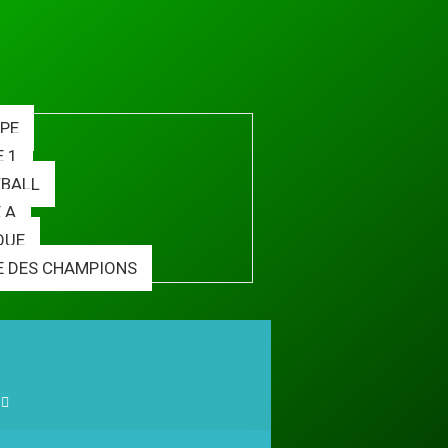
PE
E 1
BALL
 A
QUE
E DES CHAMPIONS