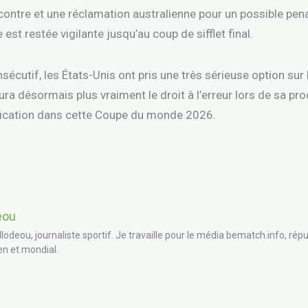
contre et une réclamation australienne pour un possible pen
est restée vigilante jusqu’au coup de sifflet final.
cutif, les États-Unis ont pris une très sérieuse option sur l
n’aura désormais plus vraiment le droit à l’erreur lors de sa pro
fication dans cette Coupe du monde 2026.
eou
llodeou, journaliste sportif. Je travaille pour le média bematch.info, répu
en et mondial.