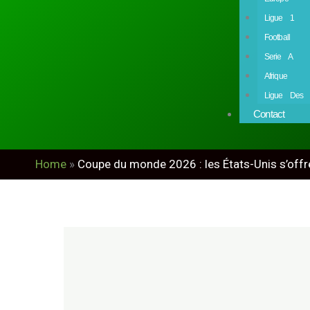
Ligue 1
Football
Serie A
Afrique
Ligue Des 
Contact
Home
»
Coupe du monde 2026 : les États-Unis s’offren