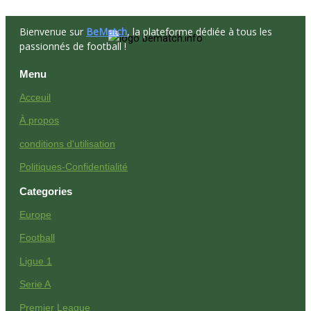
Bienvenue sur
BeMatch
, la plateforme dédiée à tous les
passionnés de football !
Menu
Acceuil
À propos
conditions d'utilisation
Politiques-Confidentialité
Categories
Europe
Football
Ligue 1
Serie A
Premier League