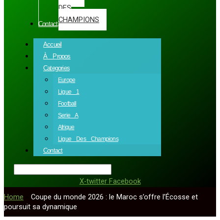
DES
CHAMPIONS
Contact
Accueil
À Propos
Categories
Europe
Ligue 1
Football
Serie A
Afrique
Ligue Des Champions
Contact
X-twitter
Facebook
Home
»
Coupe du monde 2026 : le Maroc s’offre l’Écosse et
poursuit sa dynamique