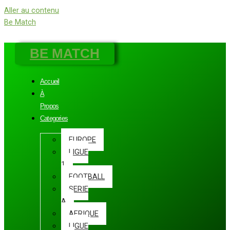
Aller au contenu
Be Match
BE MATCH
Accueil
À
Propos
Categories
EUROPE
LIGUE
1
FOOTBALL
SERIE
A
AFRIQUE
LIGUE