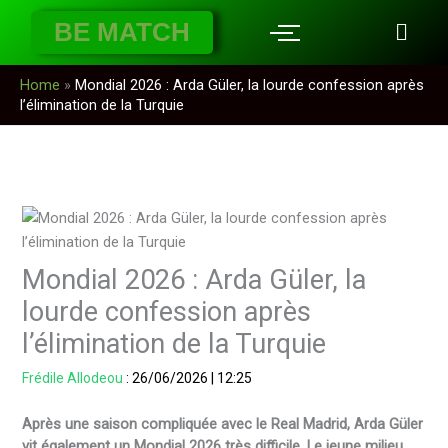
Aller
BE MATCH
au
contenu
Home
»
Mondial 2026 : Arda Güler, la lourde confession après
l’élimination de la Turquie
Mondial 2026 : Arda Güler, la
lourde confession après
l’élimination de la Turquie
Frédile Allodeou
:
26/06/2026
|
12:25
Après une saison compliquée avec le Real Madrid, Arda Güler
vit également un Mondial 2026 très difficile. Le jeune milieu