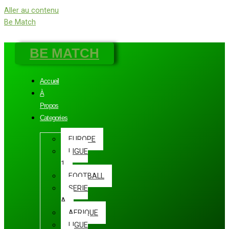
Aller au contenu
Be Match
BE MATCH
Accueil
À
Propos
Categories
EUROPE
LIGUE
1
FOOTBALL
SERIE
A
AFRIQUE
LIGUE