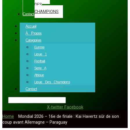
DES
CHAMPIONS
Contact
Accueil
À Propos
Categories
Europe
Ligue 1
Football
Serie A
Afrique
Ligue Des Champions
Contact
X-twitter
Facebook
Home
»
Mondial 2026 – 16e de finale : Kai Havertz sûr de son
coup avant Allemagne – Paraguay