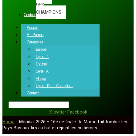
DES
CHAMPIONS
Contact
Accueil
À Propos
Categories
Europe
Ligue 1
Football
Serie A
Afrique
Ligue Des Champions
Contact
X-twitter
Facebook
Home
»
Mondial 2026 – 16e de finale : le Maroc fait tomber les
Pays-Bas aux tirs au but et rejoint les huitièmes