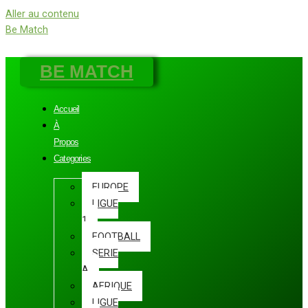
Aller au contenu
Be Match
BE MATCH
Accueil
À
Propos
Categories
EUROPE
LIGUE
1
FOOTBALL
SERIE
A
AFRIQUE
LIGUE