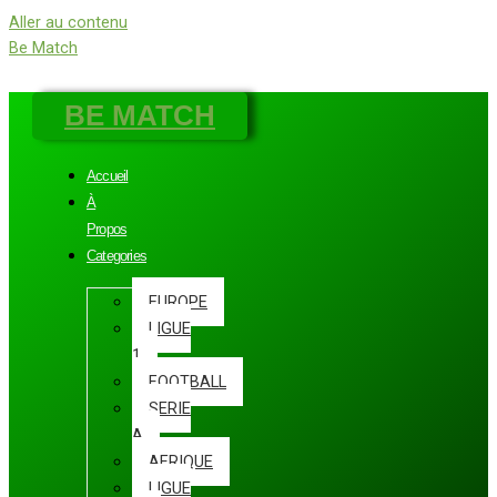
Aller au contenu
Be Match
BE MATCH
Accueil
À
Propos
Categories
EUROPE
LIGUE
1
FOOTBALL
SERIE
A
AFRIQUE
LIGUE