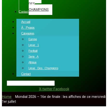
DES
CHAMPIONS
Contact
Accueil
À Propos
Categories
Europe
Ligue 1
Football
Serie A
Afrique
Ligue Des Champions
Contact
X-twitter
Facebook
Home
»
Mondial 2026 – 16e de finale : les affiches de ce mercredi
1er juillet