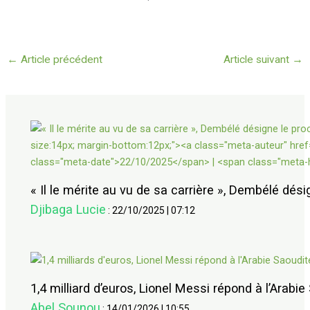
←
Article précédent
Article suivant
→
« Il le mérite au vu de sa carrière », Dembélé dési
Djibaga Lucie
:
22/10/2025
|
07:12
1,4 milliard d’euros, Lionel Messi répond à l’Arabie
Abel Sounou
:
14/01/2026
|
10:55