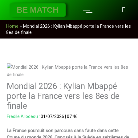
Aller
BE MATCH
au
contenu
Home
»
Mondial 2026 : Kylian Mbappé porte la France vers les
8es de finale
Mondial 2026 : Kylian Mbappé
porte la France vers les 8es de
finale
Frédile Allodeou
:
01/07/2026
|
07:46
La France poursuit son parcours sans faute dans cette
Coupe du monde 2026. Opposés à la Suède en seizièmes de