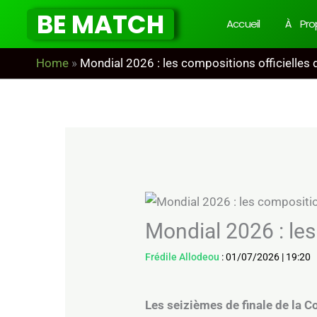
Aller
BE MATCH
Accueil
À Pro
au
contenu
Home
»
Mondial 2026 : les compositions officielles
Mondial 2026 : les
Frédile Allodeou
:
01/07/2026
|
19:20
Les seizièmes de finale de la C