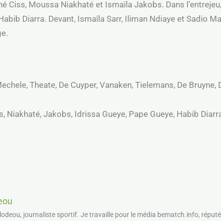
é Ciss, Moussa Niakhaté et Ismaïla Jakobs. Dans l’entrejeu
ib Diarra. Devant, Ismaïla Sarr, Iliman Ndiaye et Sadio Man
ge.
Mechele, Theate, De Cuyper, Vanaken, Tielemans, De Bruyne, 
ss, Niakhaté, Jakobs, Idrissa Gueye, Pape Gueye, Habib Diarra
deou
llodeou, journaliste sportif. Je travaille pour le média bematch.info, réputé 