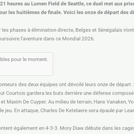
à 21 heures au Lumen Field de Seattle, ce duel met aux pri
our les huitièmes de finale. Voici les onze de départ des d
ur les phases à élimination directe, Belges et Sénégalais n’ont
oursuivre l’aventure dans ce Mondial 2026.
ibles pour le moment.
tionneurs des deux équipes ont dévoilé leurs onze de départ
aut Courtois gardera les buts derrière une défense compos
et Maxim De Cuyper. Au milieu de terrain, Hans Vanaken, Yo
le jeu. En attaque, Charles De Ketelaere sera épaulé par Le
entent également en 4-3-3. Mory Diaw débute dans les cages