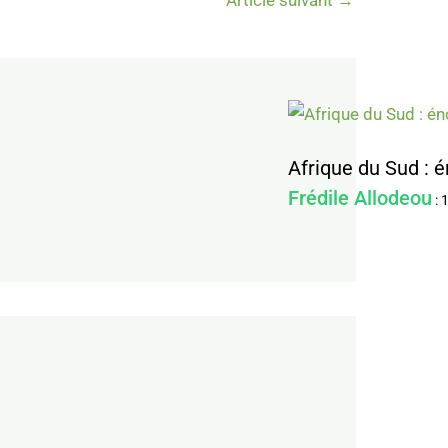
Article suivant
→
Afrique du Sud : 
Frédile Allodeou
: