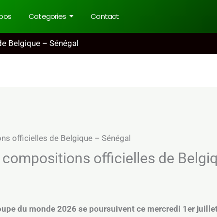
pos
Categories
Contact
 de Belgique – Sénégal
 compositions officielles de Belg
oupe du monde 2026 se poursuivent ce mercredi 1er juillet