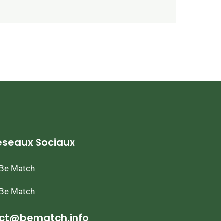
éseaux Sociaux
Be Match
Be Match
ct@bematch.info