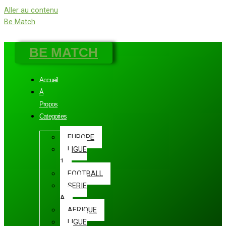
Aller au contenu
Be Match
BE MATCH
Accueil
À
Propos
Categories
EUROPE
LIGUE
1
FOOTBALL
SERIE
A
AFRIQUE
LIGUE