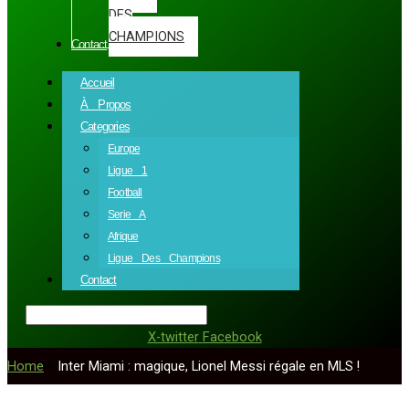
DES
CHAMPIONS
Contact
Accueil
À Propos
Categories
Europe
Ligue 1
Football
Serie A
Afrique
Ligue Des Champions
Contact
X-twitter
Facebook
Home
»
Inter Miami : magique, Lionel Messi régale en MLS !