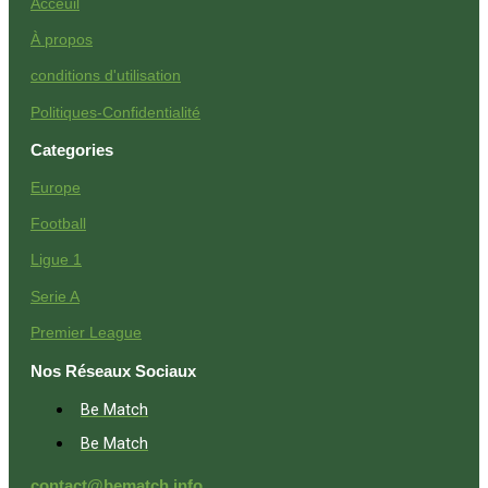
Acceuil
À propos
conditions d'utilisation
Politiques-Confidentialité
Categories
Europe
Football
Ligue 1
Serie A
Premier League
Nos Réseaux Sociaux
Be Match
Be Match
contact@bematch.info