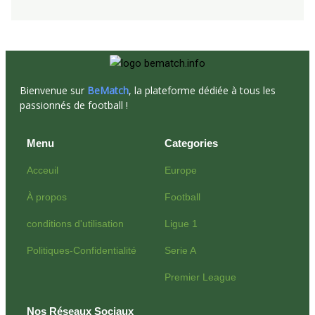
Bienvenue sur
BeMatch
, la plateforme dédiée à tous les
passionnés de football !
Menu
Categories
Acceuil
Europe
À propos
Football
conditions d'utilisation
Ligue 1
Politiques-Confidentialité
Serie A
Premier League
Nos Réseaux Sociaux