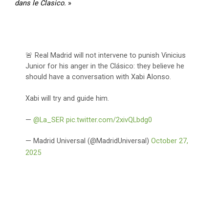
dans le Clasico.
»
🚨 Real Madrid will not intervene to punish Vinicius
Junior for his anger in the Clásico: they believe he
should have a conversation with Xabi Alonso.
Xabi will try and guide him.
—
@La_SER
pic.twitter.com/2xivQLbdg0
— Madrid Universal (@MadridUniversal)
October 27,
2025