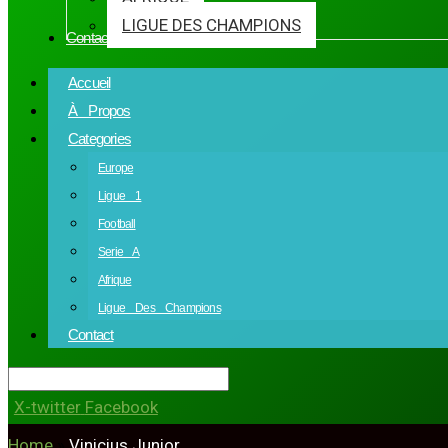
LIGUE DES CHAMPIONS
Contact
Accueil
À Propos
Categories
Europe
Ligue 1
Football
Serie A
Afrique
Ligue Des Champions
Contact
X-twitter
Facebook
Home
»
Vinicius Junior