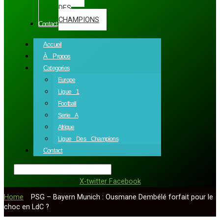
DES
CHAMPIONS
Contact
Accueil
À Propos
Categories
Europe
Ligue 1
Football
Serie A
Afrique
Ligue Des Champions
Contact
X-twitter
Facebook
Home
»
PSG – Bayern Munich : Ousmane Dembélé forfait pour le
choc en LdC ?