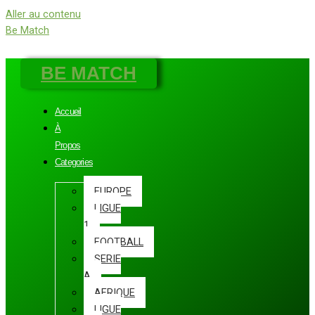
Aller au contenu
Be Match
BE MATCH
Accueil
À
Propos
Categories
EUROPE
LIGUE
1
FOOTBALL
SERIE
A
AFRIQUE
LIGUE