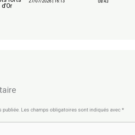
27/07/2026
|
16:13
08:43
 d’Or
taire
 publiée.
Les champs obligatoires sont indiqués avec
*