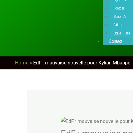
Football
Serie A
Afrique
Ligue Des 
Contact
Home
»
EdF : mauvaise nouvelle pour Kylian Mbappé