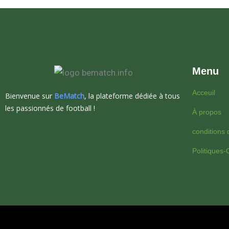
Menu
Acceuil
Bienvenue sur
BeMatch
, la plateforme dédiée à tous
les passionnés de football !
À propos
conditions d
Politiques-C