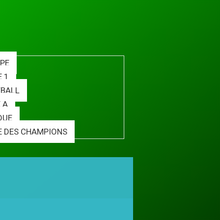
PE
E 1
BALL
 A
QUE
E DES CHAMPIONS