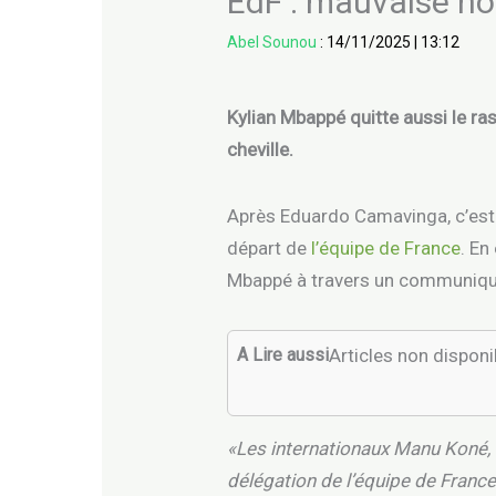
EdF : mauvaise no
Abel Sounou
:
14/11/2025
|
13:12
Kylian Mbappé quitte aussi le ra
cheville.
Après Eduardo Camavinga, c’est m
départ de
l’équipe de France
. En
Mbappé à travers un communiqué o
A Lire aussi
Articles non dispon
«Les internationaux Manu Koné, 
délégation de l’équipe de France