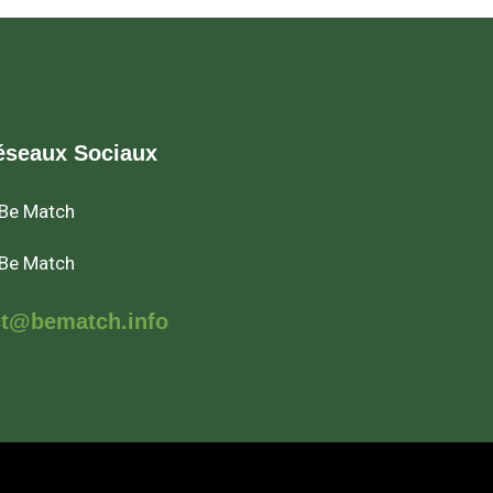
éseaux Sociaux
Be Match
Be Match
ct@bematch.info