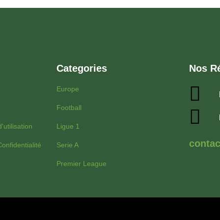
Categories
Nos R
Europe
Football
'utilisation
Ligue 1
conta
onfidentialité
Serie A
Premier League