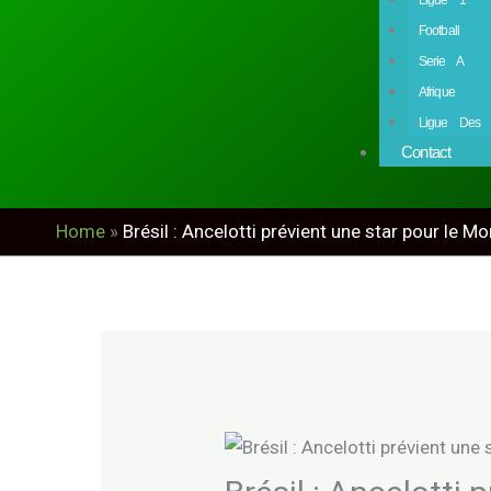
Football
Serie A
Afrique
Ligue Des 
Contact
Home
»
Brésil : Ancelotti prévient une star pour le M