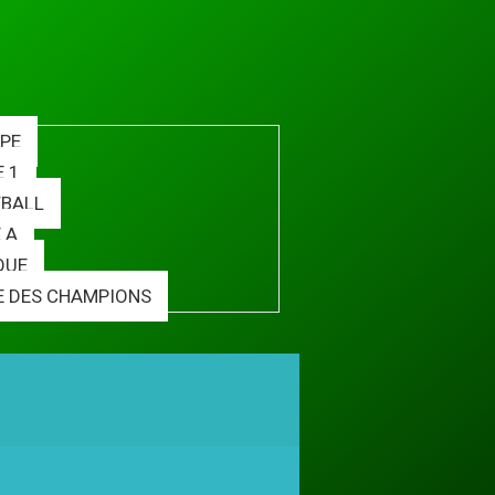
PE
E 1
BALL
 A
QUE
E DES CHAMPIONS