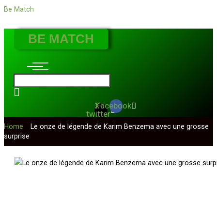
Nom*
E-
Site
Aller
Écrivez
Be Match
mail*
au
ici…
contenu
BE MATCH
X-
Facebook
twitter
Home
»
Le onze de légende de Karim Benzema avec une grosse
surprise