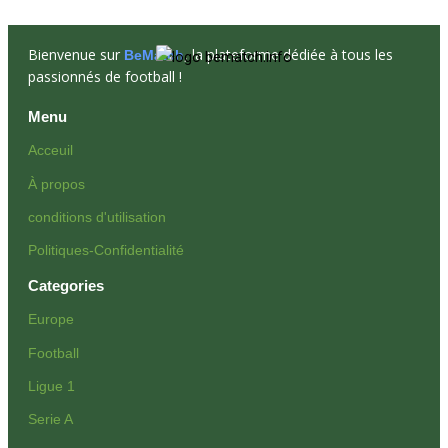
Bienvenue sur
, la plateforme dédiée à tous les
BeMatch
passionnés de football !
Menu
Acceuil
À propos
conditions d'utilisation
Politiques-Confidentialité
Categories
Europe
Football
Ligue 1
Serie A