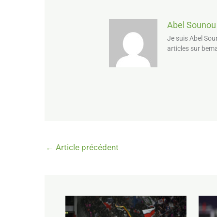
Abel Sounou
Je suis Abel Sou
articles sur bem
←
Article précédent