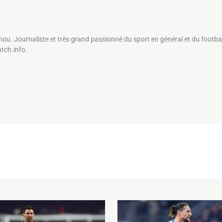
nou. Journaliste et très grand passionné du sport en général et du footbal
atch.info.