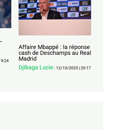
L
Affaire Mbappé : la réponse
cash de Deschamps au Real
Madrid
19:24
Djibaga Lucie
:
12/10/2025
|
20:17