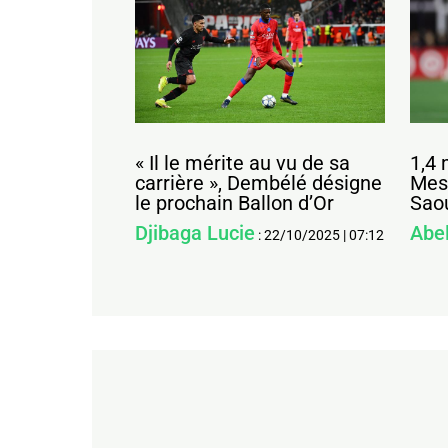
« Il le mérite au vu de sa
1,4 
carrière », Dembélé désigne
Mess
le prochain Ballon d’Or
Sao
Djibaga Lucie
Abe
:
22/10/2025
|
07:12