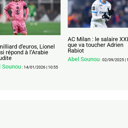
AC Milan : le salaire XX
que va toucher Adrien
milliard d’euros, Lionel
Rabiot
i répond à l’Arabie
udite
Abel Sounou
:
02/09/2025
|
l Sounou
:
14/01/2026
|
10:55