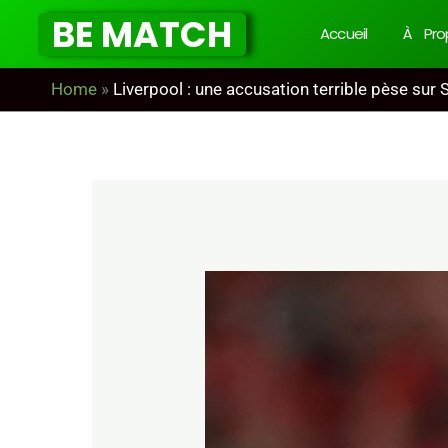
Aller
BE MATCH
Accueil
À Pro
au
contenu
Home
»
Liverpool : une accusation terrible pèse sur 